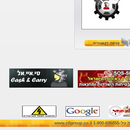
ברוכים הבאים
הגעתם לאתר הוותיק !
האתר החדש והמעודכן
עלה לאויר
בואו לבקר
www.ciltec.co.il
מערכות סולאריות לחשמל
ותאורה
בכל מקום בכל זמן
ועכשין לאספקה מהמלאי
ובמחיר מנצח
מערכות ניידות וקיטים מוכנים
www.cil
עד 10KVA