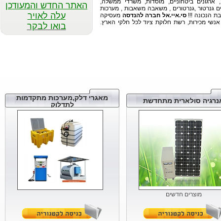
ארגונים ביטחוניים, מוסדות, משרדי ממשלה,
גנרטור ,גנרטורים , משאבה משאבות , מערכות
עלה לאויר
ת הנכונה !!!
סי.איי.אל חברה להנדסה
מעסיקה
בואו לבקר
נשי מכירות, רשת חלוקת ציוד לכל חלקי הארץ.
www.ciltec.co.il
מערכות סולאריות לחשמל
ותאורה
בכל מקום בכל זמן
ועכשין לאספקה מהמלאי
ובמחיר מנצח
מאגרי דלק,מערכות מתקדמות
רגיה סולארית מתחדשת
לתדלוק
מערכות ניידות וקיטים מוכנים
עד 10KVA
מוצרים חדשים