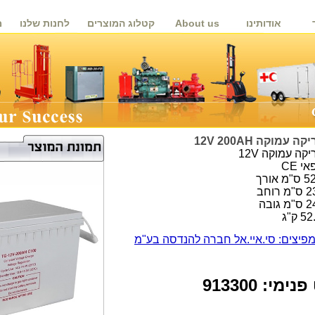
אודותינו
About us
קטלוג המוצרים
לחנות שלנו
מ
עמוקה 12V 200AH
קה עמוקה 12V
י CE
ומפיצים: סי.איי.אל חברה להנדסה בע"מ
מי: 913300