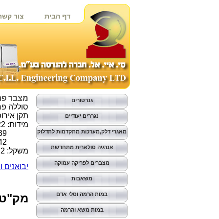
דף הבית
צור קשר
מצבר פריקה 
גנרטורים
סוללה פרי
תקן אירופא
נגררים יעודיים
מידות: 522 ס"מ אורך
מאגרי דלק,מערכות מתקדמות לתדלוק
239 ס"מ רוחב
242 ס"מ גובה
אנרגיה סולארית מתחדשת
משקל: 52.2 ק"ג
מצברים לפריקה עמוקה
יבואנים 
משאבות
במות הרמה וסלי אדם
מק"ט פני
במות משא והרמה