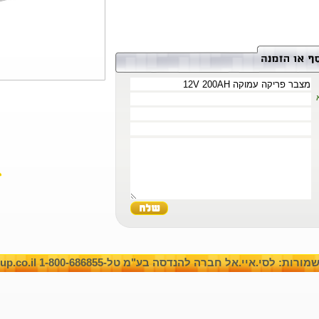
: לסי.איי.אל חברה להנדסה בע"מ טל-1-800-686855 www.cilgroup.co.il