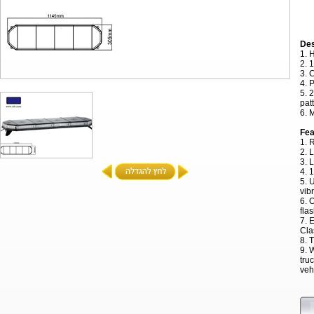
De
1.
2. 
3.
4.
5. 
pa
6.
Fe
1. 
2.
3.
4.
5. 
vib
6.
fla
7.
Cl
8. 
9. 
tr
ve