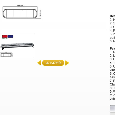
De
1.
2. 
3.
4.
5. 
pa
6.
Fe
1. 
2.
3.
4.
5. 
vib
6.
fla
7.
Cl
8. 
9. 
tr
ve