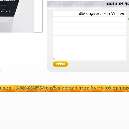
: לסי.איי.אל חברה להנדסה בע"מ טל-1-800-686855 www.cilgroup.co.il