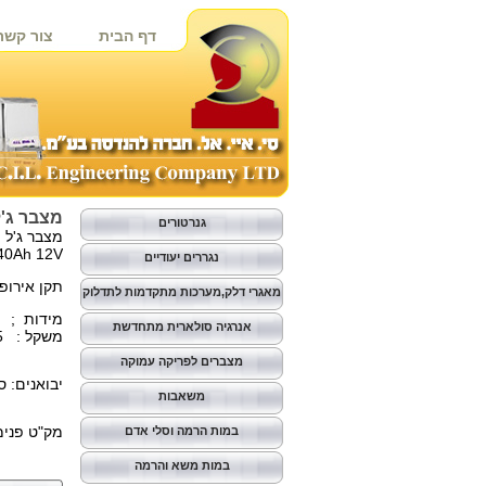
דף הבית
צור קשר
מצבר ג'ל 
גנרטורים
מצבר ג'ל 
40Ah 12V
נגררים יעודיים
תקן אירופאי
מאגרי דלק,מערכות מתקדמות לתדלוק
מידות ; 209x177x210
אנרגיה סולארית מתחדשת
משקל : 12.5 ק"ג
מצברים לפריקה עמוקה
יבואנים: 
משאבות
מק"ט פנימי: 00
במות הרמה וסלי אדם
במות משא והרמה