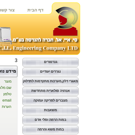
דף הבית
צור קשר
3
גנרטורים
נגררים יעודיים
מאגרי דלק,מערכות מתקדמות לתדלוק
מוצר
שם מלא
אנרגיה סולארית מתחדשת
טלפון
email
מצברים לפריקה עמוקה
הערות
משאבות
במות הרמה וסלי אדם
במות משא והרמה