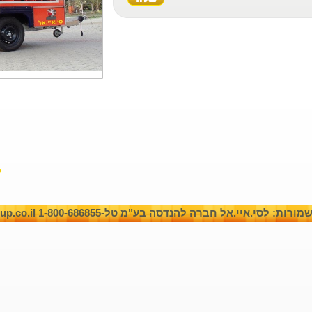
: לסי.איי.אל חברה להנדסה בע"מ טל-1-800-686855 www.cilgroup.co.il