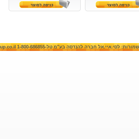
: לסי.איי.אל חברה להנדסה בע"מ טל-1-800-686855 www.cilgroup.co.il